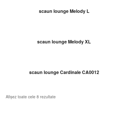
CITEȘTE MAI MULT
scaun lounge Melody L
CITEȘTE MAI MULT
scaun lounge Melody XL
CITEȘTE MAI MULT
scaun lounge Cardinale CA0012
Afișez toate cele 8 rezultate