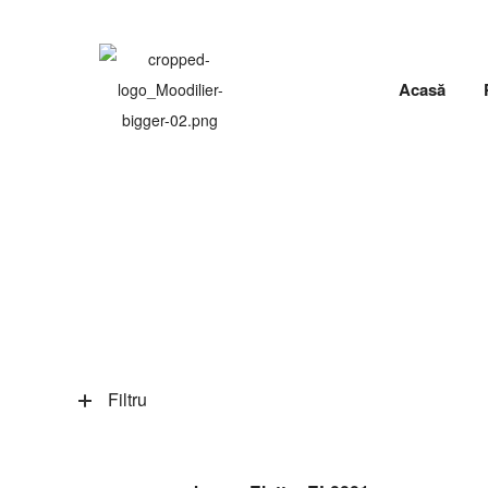
Acasă
Filtru
CITEȘTE MAI MULT