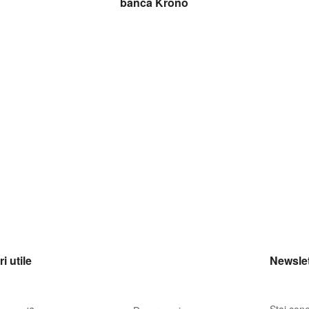
banca Krono
i utile
Newslet
Stai cone