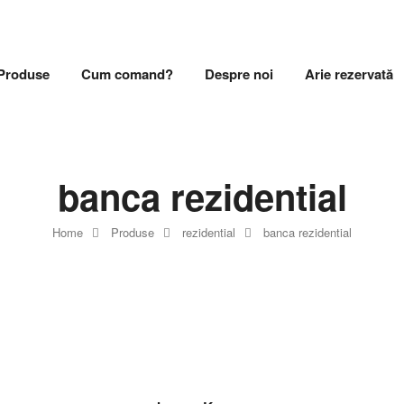
Produse
Cum comand?
Despre noi
Arie rezervată
banca rezidential
Home
Produse
rezidential
banca rezidential
CITEȘTE MAI MULT