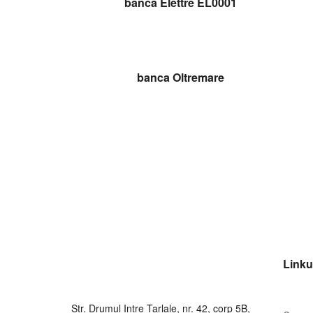
banca Elettre EL0001
CITEȘTE MAI MULT
banca Oltremare
Linkur
Str. Drumul Intre Tarlale, nr. 42, corp 5B,