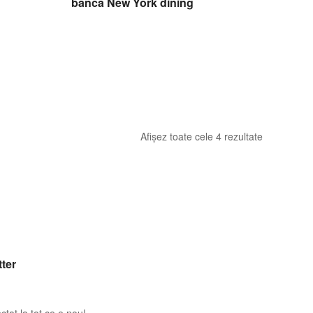
banca New York dining
Afișez toate cele 4 rezultate
ter
ctat la tot ce e nou!