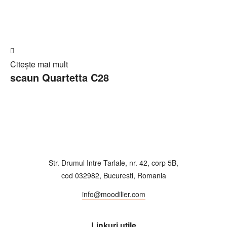
ofertă
Adaugă
Citește mai mult
în
scaun Quartetta C28
Cerere
ofertă
Str. Drumul Intre Tarlale, nr. 42, corp 5B,
cod 032982, Bucuresti, Romania
info@moodilier.com
Linkuri utile