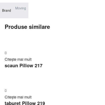
Moving
Brand
Produse similare
Adaugă
Citește mai mult
în
scaun Pillow 217
Cerere
ofertă
Adaugă
Citește mai mult
în
taburet Pillow 219
Cerere