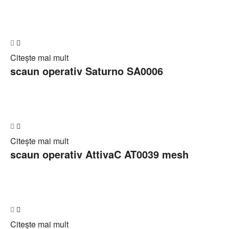
Adaugă
Citește mai mult
în
scaun operativ Saturno SA0006
Cerere
ofertă
Adaugă
Citește mai mult
în
scaun operativ AttivaC AT0039 mesh
Cerere
ofertă
Adaugă
Citește mai mult
în