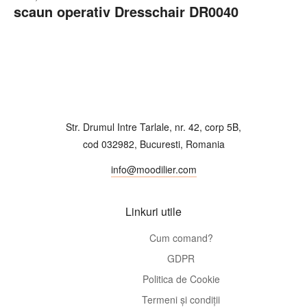
scaun operativ Dresschair DR0040
Cerere
ofertă
Str. Drumul Intre Tarlale, nr. 42, corp 5B,
cod 032982, Bucuresti, Romania
info@moodilier.com
Linkuri utile
Cum comand?
GDPR
Politica de Cookie
Termeni și condiții