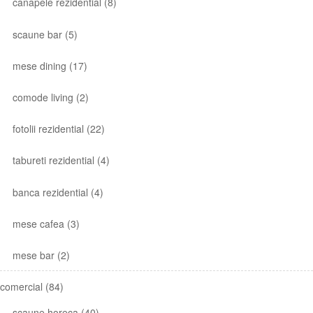
canapele rezidential
(8)
scaune bar
(5)
mese dining
(17)
comode living
(2)
fotolii rezidential
(22)
tabureti rezidential
(4)
banca rezidential
(4)
mese cafea
(3)
mese bar
(2)
comercial
(84)
scaune horeca
(40)