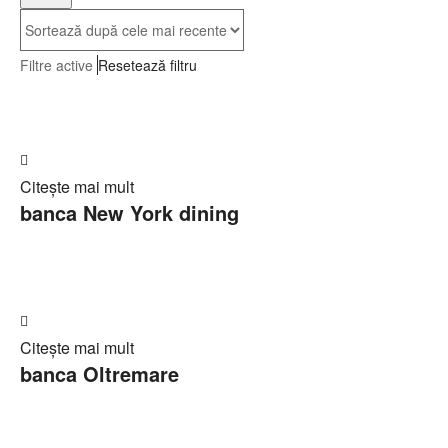
Filtre active
Resetează filtru
Adaugă
Citește mai mult
în
banca New York dining
Cerere
ofertă
Adaugă
Citește mai mult
în
banca Oltremare
Cerere
ofertă