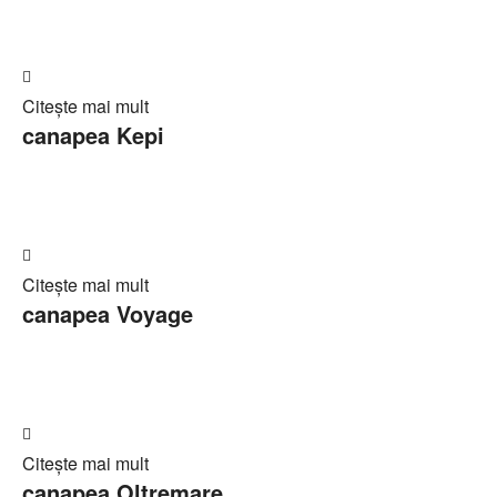
Adaugă
Citește mai mult
în
canapea Kepi
Cerere
ofertă
Adaugă
Citește mai mult
în
canapea Voyage
Cerere
ofertă
Adaugă
Citește mai mult
în
canapea Oltremare
Cerere