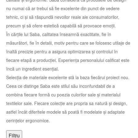
nu numai că ar trebui să fie excelente din punct de vedere
tehnic, ci și să răspundă nevoilor reale ale consumatorilor,
precum și să ofere estetică capabilă să provoace emoții.
În cărțile lui Saba, calitatea înseamnă exactitate, fie în
măsurători, fie în detalii, motiv pentru care se folosesc utilaje de
înaltă precizie pentru a asigura optimizarea și controlul în
fiecare etapă a producției. Experiența personalului calificat este
încă un ingredient esențial.
Selecția de materiale excelente stă la baza fiecărui proiect nou.
Ceea ce distinge Saba este stilul său inconfundabil de a
combina fiecare formă cu poezia culorilor sale și materialul
textilelor sale. Fiecare colecție are propria sa natură și design,
astfel încât diferitele modele să poată fi modelate și adaptate
cerințelor ergonomice.
Filtru