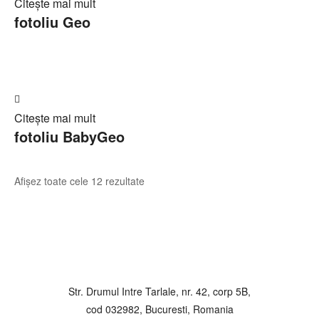
Citește mai mult
în
fotoliu Geo
Cerere
ofertă
Adaugă
Citește mai mult
în
fotoliu BabyGeo
Cerere
ofertă
Afișez toate cele 12 rezultate
Str. Drumul Intre Tarlale, nr. 42, corp 5B,
cod 032982, Bucuresti, Romania