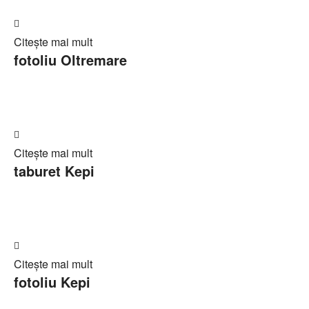
Adaugă
Citește mai mult
în
fotoliu Oltremare
Cerere
ofertă
Adaugă
Citește mai mult
în
taburet Kepi
Cerere
ofertă
Adaugă
Citește mai mult
în
fotoliu Kepi
Cerere
ofertă