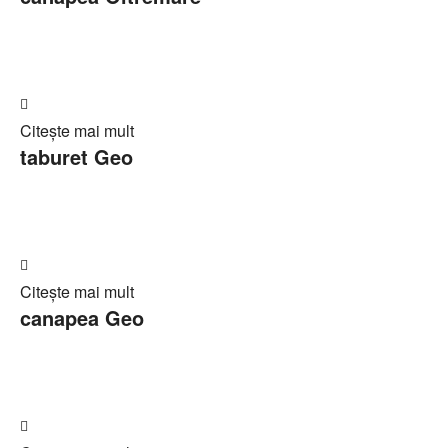
ofertă
Adaugă
Citește mai mult
în
taburet Geo
Cerere
ofertă
Adaugă
Citește mai mult
în
canapea Geo
Cerere
ofertă
Adaugă